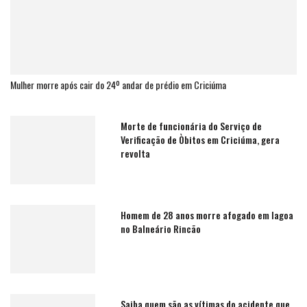
Mulher morre após cair do 24º andar de prédio em Criciúma
Morte de funcionária do Serviço de
Verificação de Òbitos em Criciúma, gera
revolta
Homem de 28 anos morre afogado em lagoa
no Balneário Rincão
Saiba quem são as vítimas do acidente que