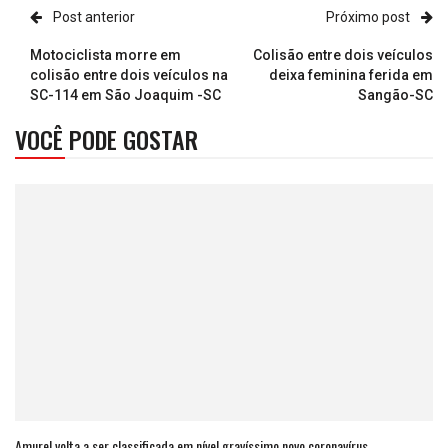
Post anterior
Próximo post
Motociclista morre em
Colisão entre dois veículos
colisão entre dois veículos na
deixa feminina ferida em
SC-114 em São Joaquim -SC
Sangão-SC
VOCÊ PODE GOSTAR
Amurel volta a ser classificada em nível gravíssimo novo coronavírus