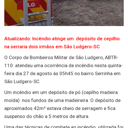
Atualizando: Incêndio atinge um depósito de cepilho
na serraria dois irmãos em São Ludgero-SC
O Corpo de Bombeiros Militar de São Ludgero, ABTR-
110 atendeu uma ocorrência de incêndio nesta quinta-
feira dia 27 de agosto ás 05h45 no bairro Serrinha em
São Ludgero-SC.
Um incêndio em um depósito de pó (cepilho madeira
moída) nos fundos de uma madeireira. O depósito de
aproximados 42m² estava cheio de serragem e fica
suspenso do chão a 5 metros de altura.
Uma das técnicas de combate ao incêndio utilizada foi