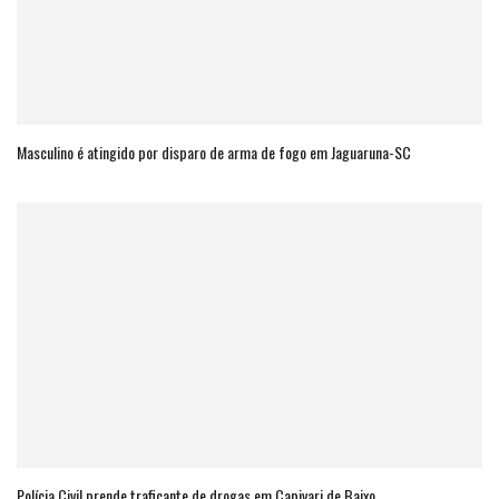
Masculino é atingido por disparo de arma de fogo em Jaguaruna-SC
Polícia Civil prende traficante de drogas em Capivari de Baixo