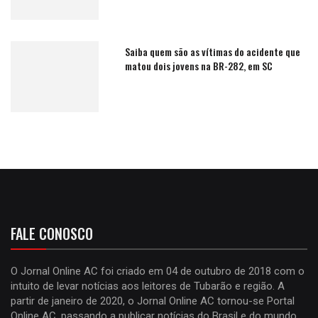
Saiba quem são as vítimas do acidente que
matou dois jovens na BR-282, em SC
FALE CONOSCO
O Jornal Online AC foi criado em 04 de outubro de 2018 com o
intuito de levar notícias aos leitores de Tubarão e região. A
partir de janeiro de 2020, o Jornal Online AC tornou-se Portal
Online AC, passando a publicar notícias do Brasil e do mundo.