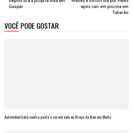
depois tira a própria vida em
meses é socorrida por PMRv
Gaspar
após cair em piscina em
Tubarão
VOCÊ PODE GOSTAR
Automóvel bate contra poste e cai em vala no Braço do Baú em Ilhota