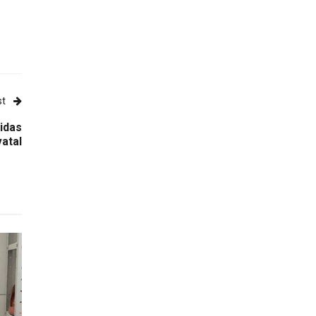
st
ridas
atal