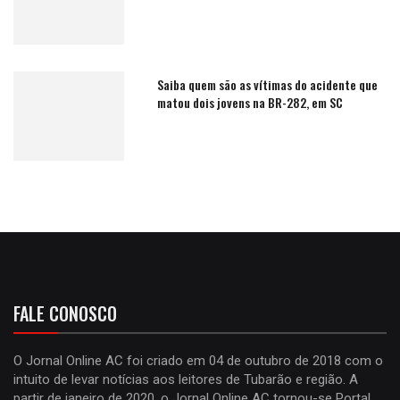
Saiba quem são as vítimas do acidente que
matou dois jovens na BR-282, em SC
FALE CONOSCO
O Jornal Online AC foi criado em 04 de outubro de 2018 com o
intuito de levar notícias aos leitores de Tubarão e região. A
partir de janeiro de 2020, o Jornal Online AC tornou-se Portal