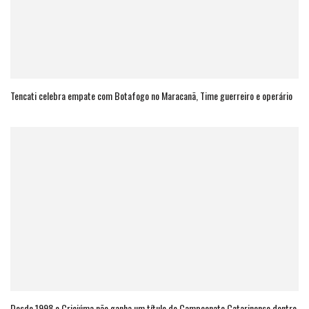
Tencati celebra empate com Botafogo no Maracanã, Time guerreiro e operário
Desde 1998 o Criciúma não ganha um título do Campeonato Catarinense dentro