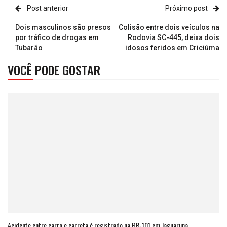
Post anterior
Próximo post
Dois masculinos são presos
Colisão entre dois veículos na
por tráfico de drogas em
Rodovia SC-445, deixa dois
Tubarão
idosos feridos em Criciúma
VOCÊ PODE GOSTAR
Acidente entre carro e carreta é registrado na BR-101 em Jaguaruna