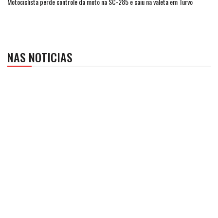
Motociclista perde controle da moto na SC-285 e caiu na valeta em Turvo
NAS NOTICIAS