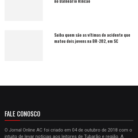
no Balneário Rincão
Saiba quem são as vítimas do acidente que
matou dois jovens na BR-282, em SC
FALE CONOSCO
O Jornal Online AC foi criado em 04 de outubro de 2018 com o
intuito de levar notícias aos leitores de Tubarão e região. A