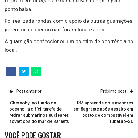
fugiram em direção a cidade de São Ludgero pela
ponte baixa.
Foi realizada rondas com o apoio de outras guarnições,
porém os suspeitos não foram localizados.
A guarnição confeccionou um boletim de ocorrência no
local.
Post anterior
Próximo post
'Chernobyl no fundo do
PM apreende dois menores
oceano': a difícil tarefa de
em flagrante após assalto em
retirar submarinos nucleares
posto de combustível em
soviéticos do mar de Barents
Tubarão-SC
VOCÊ PODE GOSTAR