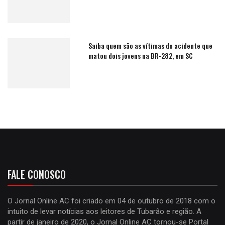
Saiba quem são as vítimas do acidente que
matou dois jovens na BR-282, em SC
FALE CONOSCO
O Jornal Online AC foi criado em 04 de outubro de 2018 com o
intuito de levar notícias aos leitores de Tubarão e região. A
partir de janeiro de 2020, o Jornal Online AC tornou-se Portal