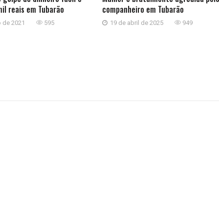
il reais em Tubarão
companheiro em Tubarão
o de 2021
595
19 de abril de 2025
949