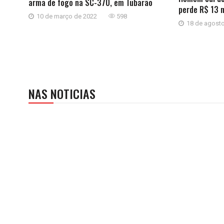
arma de fogo na SC-370, em Tubarão
perde R$ 13 m
10 de março de 2022
598
18 de agost
NAS NOTICIAS