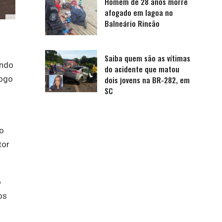
Homem de 28 anos morre
afogado em lagoa no
Balneário Rincão
Saiba quem são as vítimas
ando
do acidente que matou
logo
dois jovens na BR-282, em
SC
do
tor
o
os