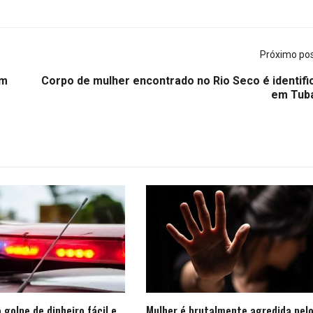
Próximo po
em
Corpo de mulher encontrado no Rio Seco é identifi
em Tub
golpe de dinheiro fácil e
Mulher é brutalmente agredida pelo