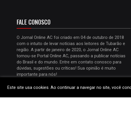
FALE CONOSCO
O Jornal Online AC foi criado em 04 de outubro de 2018
com o intuito de levar notícias aos leitores de Tubarão e
região. A partir de janeiro de 2020, o Jornal Online AC
tornou-se Portal Online AC, passando a publicar notícias
do Brasil e do mundo. Entre em contato conosco para
dúvidas, sugestões ou críticas! Sua opinião é muito
importante para nós!
Celular:
(48) 9 9619-3168
Este site usa cookies. Ao continuar a navegar no site, você co
E-Mail:
ailtonrr@uol.com.br
Copyright @ 2019 Jornal Online AC - Site desenvolvido por M