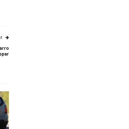
st
arro
spar