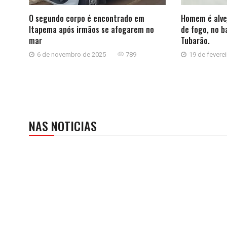
O segundo corpo é encontrado em
Homem é alve
Itapema após irmãos se afogarem no
de fogo, no b
mar
Tubarão.
6 de novembro de 2025
789
19 de fevere
NAS NOTICIAS