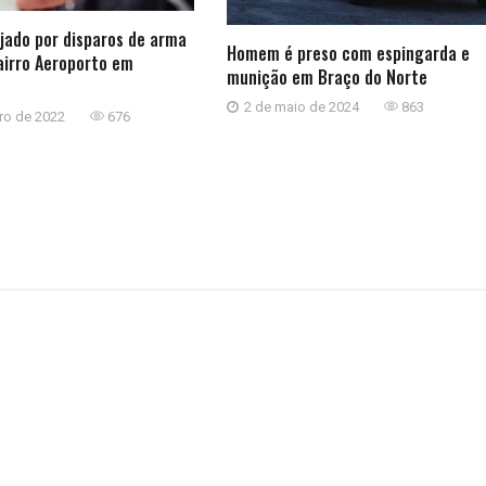
jado por disparos de arma
Homem é preso com espingarda e
airro Aeroporto em
munição em Braço do Norte
2 de maio de 2024
863
iro de 2022
676