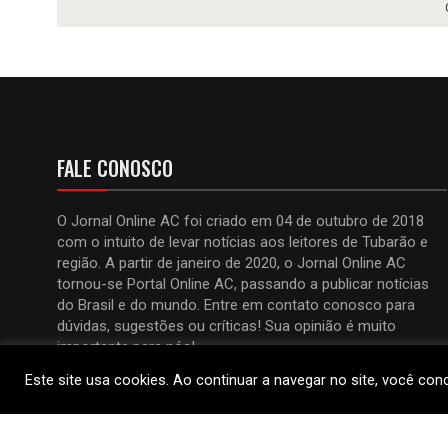
FALE CONOSCO
O Jornal Online AC foi criado em 04 de outubro de 2018
com o intuito de levar notícias aos leitores de Tubarão e
região. A partir de janeiro de 2020, o Jornal Online AC
tornou-se Portal Online AC, passando a publicar notícias
do Brasil e do mundo. Entre em contato conosco para
dúvidas, sugestões ou críticas! Sua opinião é muito
importante para nós!
Este site usa cookies. Ao continuar a navegar no site, você co
Celular:
(48) 9 9619-3168
E-Mail:
ailtonrr@uol.com.br