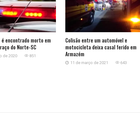
 é encontrado morto em
Colisão entre um automóvel e
Braço do Norte-SC
motocicleta deixa casal ferido em
Armazém
o de 2020
851
11 de março de 2021
643