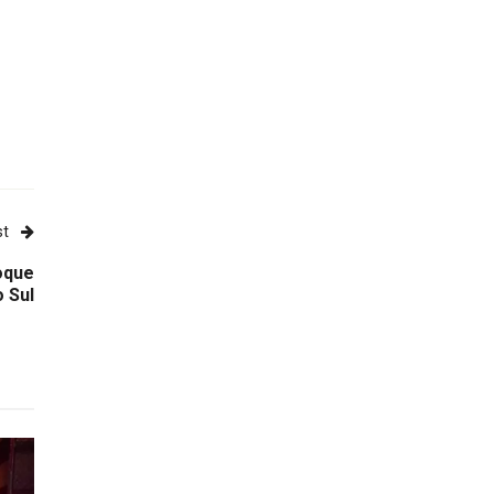
st
oque
 Sul