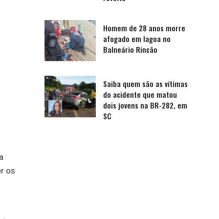
Homem de 28 anos morre
afogado em lagoa no
Balneário Rincão
Saiba quem são as vítimas
do acidente que matou
dois jovens na BR-282, em
SC
a
er os