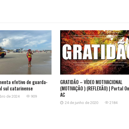
enta efetivo de guarda-
GRATIDÃO – VÍDEO MOTIVACIONAL
al sul catarinense
(MOTIVAÇÃO ) (REFLEXÃO) | Portal On
AC
bro de 2024
909
24 de junho de 2020
2184