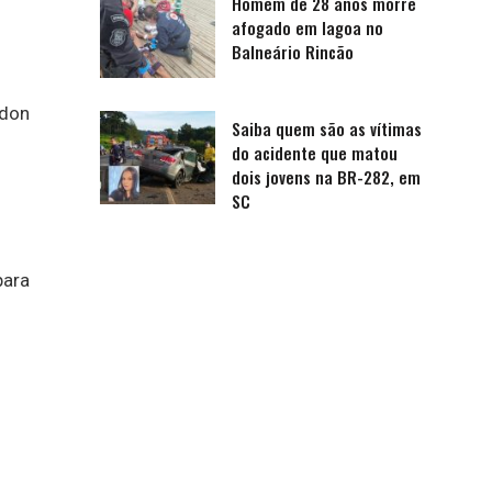
Homem de 28 anos morre
afogado em lagoa no
Balneário Rincão
rdon
Saiba quem são as vítimas
do acidente que matou
dois jovens na BR-282, em
SC
para