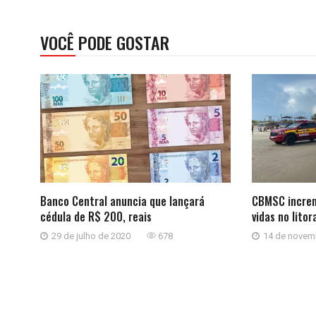
VOCÊ PODE GOSTAR
Banco Central anuncia que lançará
CBMSC increm
cédula de R$ 200, reais
vidas no litor
29 de julho de 2020
678
14 de novem