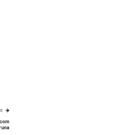
st
 com
runa