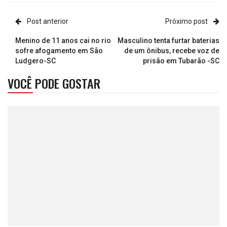
Post anterior
Próximo post
Menino de 11 anos cai no rio
Masculino tenta furtar baterias
sofre afogamento em São
de um ônibus, recebe voz de
Ludgero-SC
prisão em Tubarão -SC
VOCÊ PODE GOSTAR