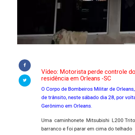
Vídeo: Motorista perde controle do
residência em Orleans -SC
O Corpo de Bombeiros Militar de Orlean
de trânsito, neste sábado dia 28, por vo
Gerônimo em Orleans.
Uma caminhonete Mitsubishi L200 Triton
barranco e foi parar em cima do telhado 