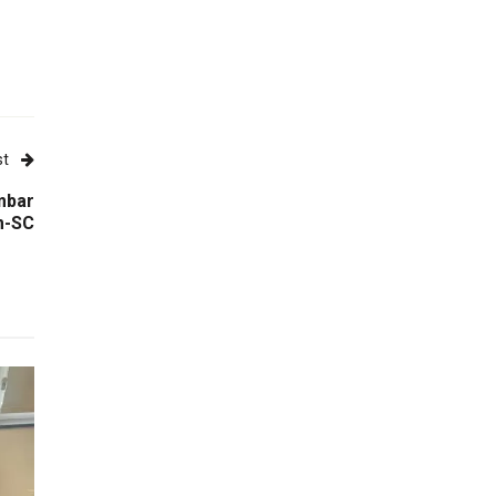
st
mbar
m-SC