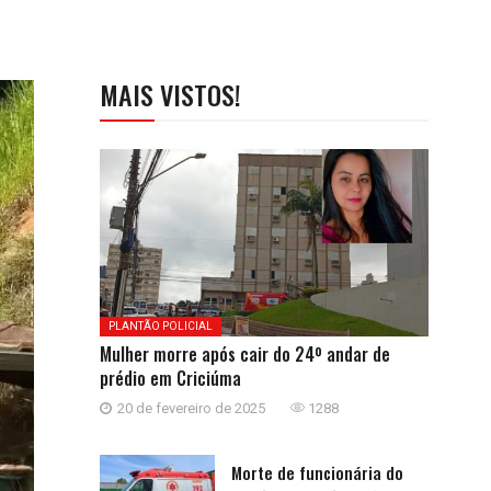
MAIS VISTOS!
PLANTÃO POLICIAL
Mulher morre após cair do 24º andar de
prédio em Criciúma
20 de fevereiro de 2025
1288
Morte de funcionária do