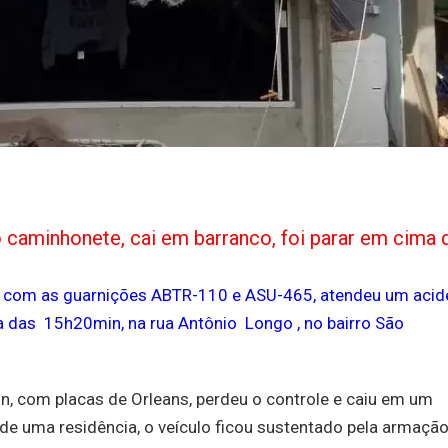
 caminhonete, cai em barranco, foi parar em cima 
s, com as guarnições ABTR-110 e ASU-465, atendeu um acid
lta das 15h20min, na rua Antônio Longo , no bairro São
, com placas de Orleans, perdeu o controle e caiu em um
de uma residência, o veículo ficou sustentado pela armaçã