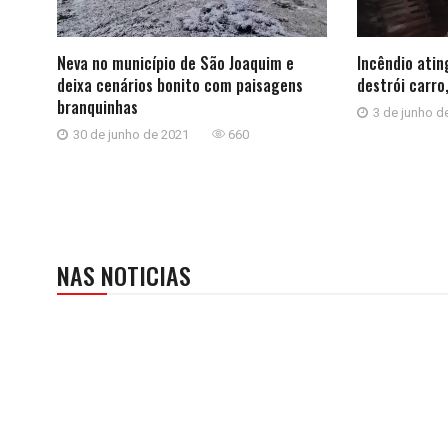
Neva no município de São Joaquim e
Incêndio atin
deixa cenários bonito com paisagens
destrói carro
branquinhas
3 de junho d
30 de junho de 2021
660
NAS NOTICIAS