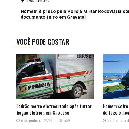
Post anterior
Homem é preso pela Polícia Militar Rodoviária c
documento falso em Gravatal
VOCÊ PODE GOSTAR
Ladrão morre eletrocutado após furtar
Homem sofre 
fiação elétrica em São José
de fogo e fic
6 de junho de 2022
559
25 de maio 