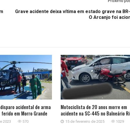
Próximo po
om
Grave acidente deixa vítima em estado grave na BR-
O Arcanjo foi acio
disparo acidental de arma
Motociclista de 20 anos morre em
a ferido em Morro Grande
acidente na SC-445 no Balneário R
de 2023
570
15 de fevereiro de 2025
1029