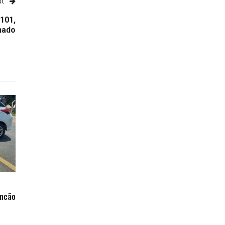
st
101,
nado
incão