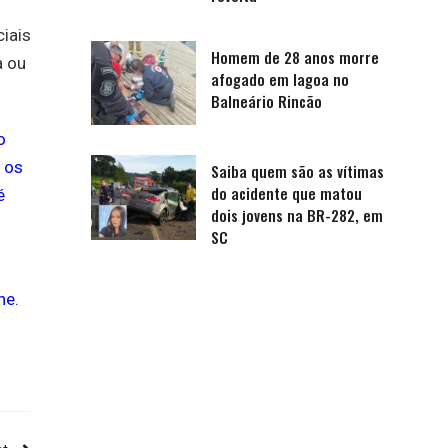
ciais
Homem de 28 anos morre
a ou
afogado em lagoa no
Balneário Rincão
o
 os
Saiba quem são as vítimas
do acidente que matou
é
dois jovens na BR-282, em
SC
ne.