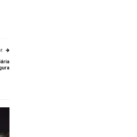
st
ária
gura