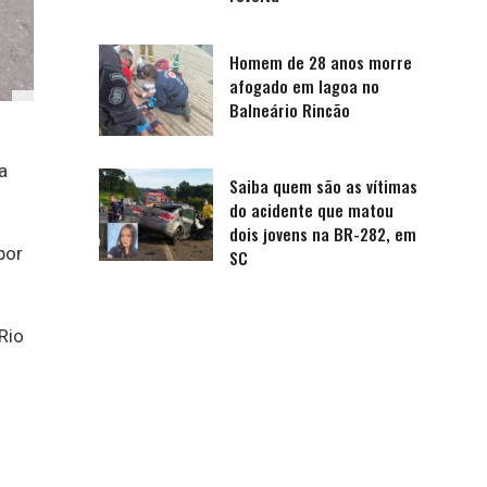
Homem de 28 anos morre
afogado em lagoa no
Balneário Rincão
a
Saiba quem são as vítimas
do acidente que matou
dois jovens na BR-282, em
por
SC
Rio