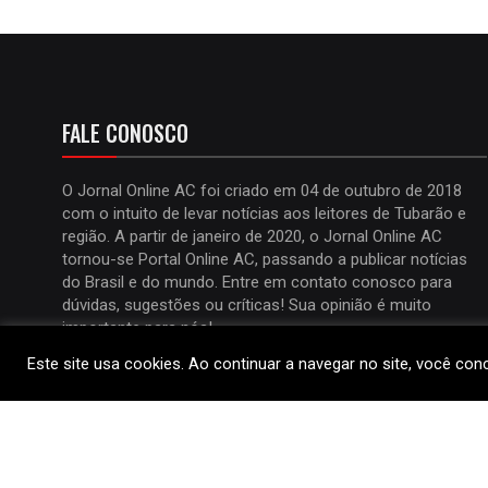
FALE CONOSCO
O Jornal Online AC foi criado em 04 de outubro de 2018
com o intuito de levar notícias aos leitores de Tubarão e
região. A partir de janeiro de 2020, o Jornal Online AC
tornou-se Portal Online AC, passando a publicar notícias
do Brasil e do mundo. Entre em contato conosco para
dúvidas, sugestões ou críticas! Sua opinião é muito
importante para nós!
Este site usa cookies. Ao continuar a navegar no site, você co
Celular:
(48) 9 9619-3168
E-Mail:
ailtonrr@uol.com.br