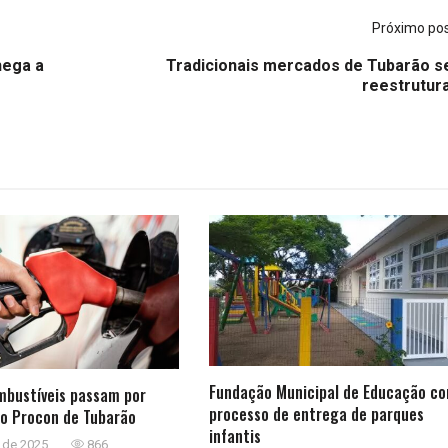
Próximo po
hega a
Tradicionais mercados de Tubarão s
reestrutur
Fundação Municipal de Educação co
mbustíveis passam por
processo de entrega de parques
do Procon de Tubarão
infantis
 de 2025
866