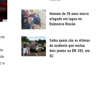
Homem de 28 anos morre
afogado em lagoa no
Balneário Rincão
cia
Saiba quem são as vítimas
do acidente que matou
te
dois jovens na BR-282, em
SC
 de
o e