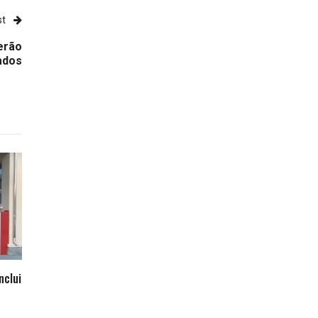
st
erão
ados
nclui